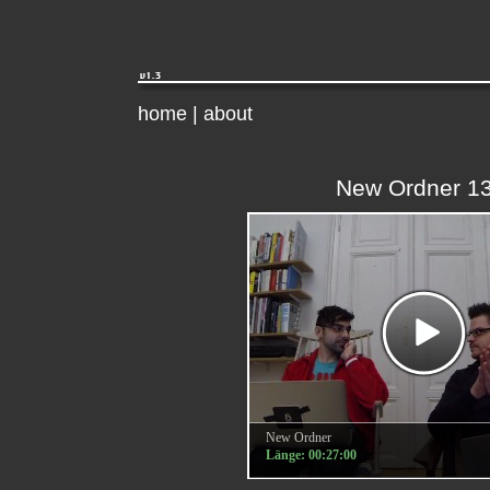
home
|
about
New Ordner 1
New Ordner
Länge: 00:27:00